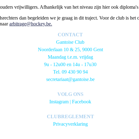
ders vrijwilligers. Afhankelijk van het niveau zijn hier ook diploma's
dsrechters dan begeleiden we je graag in dit traject. Voor de club is het 
 naar
arbitrage@hockey.be
.
CONTACT
Gantoise Club
Noorderlaan 10 & 25, 9000 Gent
Maandag t.e.m. vrijdag
9u - 12u00 en 14u - 17u30
Tel. 09 430 90 94
secretariaat@gantoise.be
VOLG ONS
Instagram
|
Facebook
CLUBREGLEMENT
Privacyverklaring