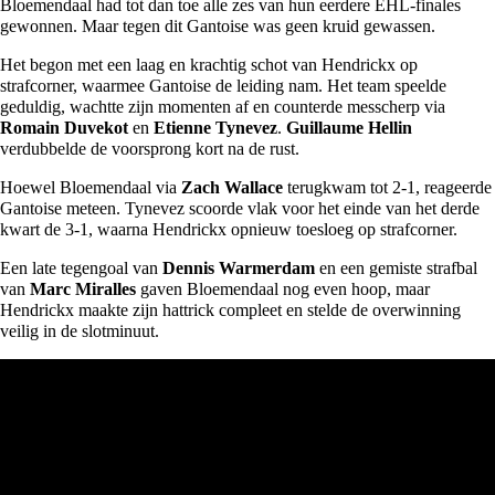
Bloemendaal had tot dan toe alle zes van hun eerdere EHL-finales
gewonnen. Maar tegen dit Gantoise was geen kruid gewassen.
Het begon met een laag en krachtig schot van Hendrickx op
strafcorner, waarmee Gantoise de leiding nam. Het team speelde
geduldig, wachtte zijn momenten af en counterde messcherp via
Romain Duvekot
en
Etienne Tynevez
.
Guillaume Hellin
verdubbelde de voorsprong kort na de rust.
Hoewel Bloemendaal via
Zach Wallace
terugkwam tot 2-1, reageerde
Gantoise meteen. Tynevez scoorde vlak voor het einde van het derde
kwart de 3-1, waarna Hendrickx opnieuw toesloeg op strafcorner.
Een late tegengoal van
Dennis Warmerdam
en een gemiste strafbal
van
Marc Miralles
gaven Bloemendaal nog even hoop, maar
Hendrickx maakte zijn hattrick compleet en stelde de overwinning
veilig in de slotminuut.