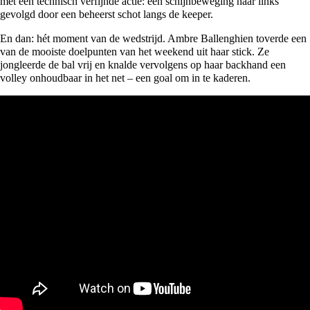
met een technisch verfijnde actie: een schijnbeweging naar links
gevolgd door een beheerst schot langs de keeper.
En dan: hét moment van de wedstrijd. Ambre Ballenghien toverde een
van de mooiste doelpunten van het weekend uit haar stick. Ze
jongleerde de bal vrij en knalde vervolgens op haar backhand een
volley onhoudbaar in het net – een goal om in te kaderen.