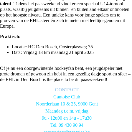
talent
. Tijdens het paasweekend vindt er een speciaal U14-tornooi
plaats, waarbij jeugdteams uit binnen- en buitenland elkaar ontmoeten
op het hoogste niveau. Een unieke kans voor jonge spelers om te
proeven van de EHL-sfeer én zich te meten met leeftijdsgenoten uit
Europa.
Praktisch:
Locatie: HC Den Bosch, Oosterplasweg 35
Data: Vrijdag 18 t/m maandag 21 april 2025
Of je nu een doorgewinterde hockeyfan bent, een jeugdspeler met
grote dromen of gewoon zin hebt in een gezellig dagje sport en sfeer –
de EHL in Den Bosch is the place to be dit paasweekend!
CONTACT
Gantoise Club
Noorderlaan 10 & 25, 9000 Gent
Maandag t.e.m. vrijdag
9u - 12u00 en 14u - 17u30
Tel. 09 430 90 94