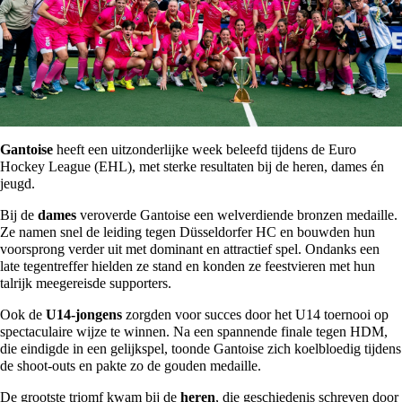
Gantoise
heeft een uitzonderlijke week beleefd tijdens de Euro
Hockey League (EHL), met sterke resultaten bij de heren, dames én
jeugd.
Bij de
dames
veroverde Gantoise een welverdiende bronzen medaille.
Ze namen snel de leiding tegen Düsseldorfer HC en bouwden hun
voorsprong verder uit met dominant en attractief spel. Ondanks een
late tegentreffer hielden ze stand en konden ze feestvieren met hun
talrijk meegereisde supporters​.
Ook de
U14-jongens
zorgden voor succes door het U14 toernooi op
spectaculaire wijze te winnen. Na een spannende finale tegen HDM,
die eindigde in een gelijkspel, toonde Gantoise zich koelbloedig tijdens
de shoot-outs en pakte zo de gouden medaille​.
De grootste triomf kwam bij de
heren
, die geschiedenis schreven door