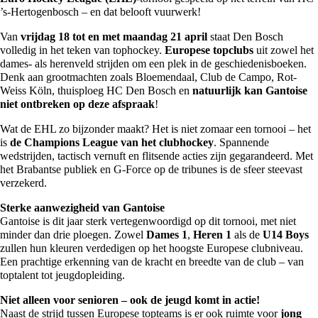
’s-Hertogenbosch – en dat belooft vuurwerk!
Van
vrijdag 18 tot en met maandag 21 april
staat Den Bosch
volledig in het teken van tophockey.
Europese topclubs
uit zowel het
dames- als herenveld strijden om een plek in de geschiedenisboeken.
Denk aan grootmachten zoals Bloemendaal, Club de Campo, Rot-
Weiss Köln, thuisploeg HC Den Bosch en
natuurlijk kan Gantoise
niet ontbreken op deze afspraak
!
Wat de EHL zo bijzonder maakt? Het is niet zomaar een tornooi – het
is
de Champions League van het clubhockey
. Spannende
wedstrijden, tactisch vernuft en flitsende acties zijn gegarandeerd. Met
het Brabantse publiek en G-Force op de tribunes is de sfeer steevast
verzekerd.
Sterke aanwezigheid van Gantoise
Gantoise is dit jaar sterk vertegenwoordigd op dit tornooi, met niet
minder dan drie ploegen. Zowel
Dames 1
,
Heren 1
als de
U14 Boys
zullen hun kleuren verdedigen op het hoogste Europese clubniveau.
Een prachtige erkenning van de kracht en breedte van de club – van
toptalent tot jeugdopleiding.
Niet alleen voor senioren – ook de jeugd komt in actie!
Naast de strijd tussen Europese topteams is er ook ruimte voor
jong