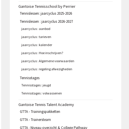
Gantoise Tennisschool by Perrier
Tennislessen: jaarcyclus 2025-2026
Tennislessen : jaarcyclus 2026-2027
jaarcyclus : aanbod
jaarcyclus : tarieven
jaarcyclus : kalender
jaarcyclus : Hoe inschrijven?
jaarcyclus : Algemene voorwaarden
jaarcyclus : regeling afwezigheden
Tennisstages
Tennisstages : jeugd
Tennisstages : volwassenen
Gantoise Tennis Talent Academy
GTTA - Trainingspakketten
GTTA - Trainersteam
GTTA : Niveau-overzicht & College Pathway