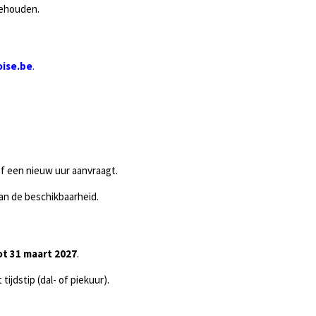
behouden.
ise.be
.
of een nieuw uur aanvraagt.
an de beschikbaarheid.
ot 31 maart 2027
.
tijdstip (dal- of piekuur).