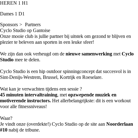
HEREN 1
H1
Dames 1
D1
Sponsors
Partners
Cyclo Studio op Gantoise
Onze mooie club is jullie partner bij uitstek om gezond te blijven en
plezier te beleven aan sporten in een leuke sfeer!
We zijn dan ook verheugd om de
nieuwe samenwerking
met
Cyclo
Studio
mee te delen.
Cyclo Studio is een hip outdoor spinningconcept dat succesvol is in
Sint-Denijs-Westrem, Brussel, Kortrijk en Roeselare.
Wat kan je verwachten tijdens een sessie ?
45 minuten intervaltraining
, met
opzwepende muziek en
motiverende instructors.
Het allerbelangrijkste: dit is een workout
voor alle fitnessniveaus!
Waar?
Je vindt onze (overdekte!) Cyclo Studio op de site aan
Noorderlaan
#10
nabij de tribune.