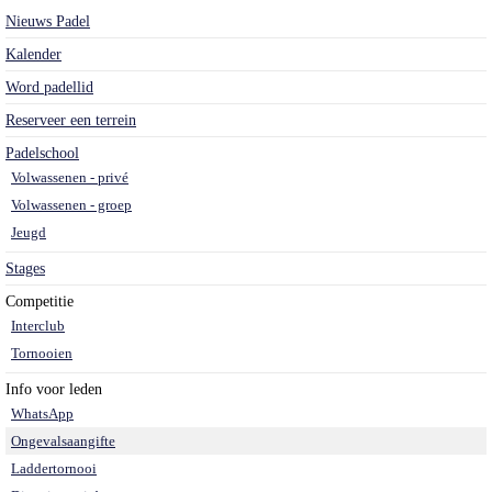
Nieuws Padel
Kalender
Word padellid
Reserveer een terrein
Padelschool
Volwassenen - privé
Volwassenen - groep
Jeugd
Stages
Competitie
Interclub
Tornooien
Info voor leden
WhatsApp
Ongevalsaangifte
Laddertornooi